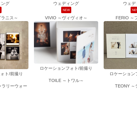
ィング
ウェディング
ウェデ
W
NEW
NE
～グラニス～
VIVIO ～ヴィヴィオ～
FERIO 
ロケーションフォト/前撮り
ォト/前撮り
ロケーション
TOILE ～トワル～
 ～ギャラリーウォー
TEONY 
～