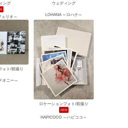
ィング
ウェディング
W
LOHANA ～ロハナ～
～フェリオ～
フォト/前撮り
～テオニー～
ロケーションフォト/前撮り
NEW
HAPICOCO ～ハピココ～